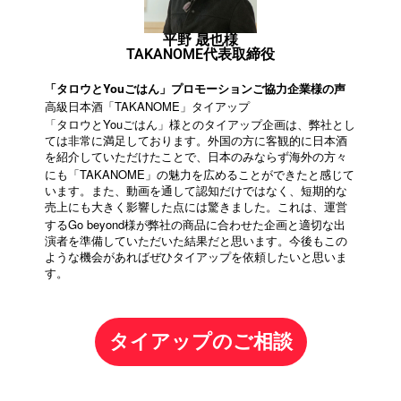
平野 晟也様
TAKANOME代表取締役
「タロウとYouごはん」プロモーションご協力企業様の声
高級日本酒「TAKANOME」タイアップ
You
「タロウと
ごはん」様とのタイアップ企画は、弊社とし
ては非常に満足しております。外国の方に客観的に日本酒
を紹介していただけたことで、日本のみならず海外の方々
TAKANOME
にも「
」の魅力を広めることができたと感じて
います。また、動画を通して認知だけではなく、短期的な
売上にも大きく影響した点には驚きました。これは、運営
Go beyond
する
様が弊社の商品に合わせた企画と適切な出
演者を準備していただいた結果だと思います。今後もこの
ような機会があればぜひタイアップを依頼したいと思いま
す。
タイアップのご相談