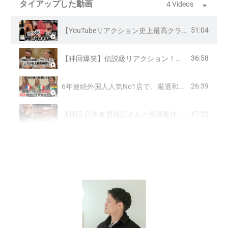
タイアップした動画
4 Videos
51:04
【YouTubeリアクション史上最高クラス！超神回爆誕！】最高クラス和牛の数々にリアルに涙を流し昇天レベルで感動！
36:58
【神回爆笑】伝説級リアクション！令和の虎出演で再来日、初めてのすき焼きと酒のあまりのクオリティに驚きの連続！「生涯で最高の食事だ、、」
26:39
6年連続外国人人気No1店で、厳選和牛食べ放題！焼き肉とすき焼きとしゃぶしゃぶ一気に初体験！外国人女子３人が食べてしゃべって大はしゃぎ！
47:22
【神回 日本食冒険記さんと競演案件】カウンターおまかせ鮨と超高級日本酒、人生の先輩なアメリカ人シニアご夫婦が大絶賛！